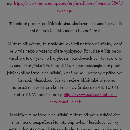
na:
https://www.ema.europa.eu/en/medicines/human/EPAR/
voxzogo
.
▼Tento přípravek podléhá dalšímu sledování. To umožní rychlé
získání nových informací o bezpečnosti.
Můžete přispět tím, že nahlásíte jakékoli nežádoucí účinky, které
se u Vás nebo u Vašeho dítěte vyskytnou. Pokud se u Vás nebo
Vašeho dítěte vyskytne kterýkoli z nežádoucích účinků, sdělte to
svému lékaři/lékaři Vašeho dítěte. Stejně postupujte v případě
jakýchkoli nežádoucích účinků, které nejsou uvedeny v příbalové
informaci. Nežádoucí účinky můžete hlásit také přímo na
adresu:Státní ústav pro kontrolu léčiv Šrobárova 48, 100 41
Praha 10, Webové stránky:
http://www.sukl.cz/nahlasit-
nezadouci-ucinek
Nahlášením nežádoucích účinků můžete přispět k získání více
informací o bezpečnosti tohoto přípravku. Nežádoucí účinky
můžete hlásit i přímo držiteli rozhodnutí o registraci, společnosti