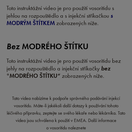
Toto instruktážní video je pro použití vosoritidu s
s
jehlou na rozpouštědlo a s injekční stříkačkou
MODRÝM ŠTÍTKEM
zobrazených níže.
Bez
MODRÉHO ŠTÍTKU
Toto instruktážní video je pro použití vosoritidu bez
bez
jehly na rozpouštědlo a injekční stříkačky
°MODRÉHO ŠTÍTKU“
zobrazených níže.
Tato videa nabízíme k podpoře správného podávání injekcí
vosoritidu. Máte-li jakékoli další dotazy k používání tohoto
léčivého přípravku, zeptejte se svého lékaře nebo lékárníka. Tato
videa jsou schválena k použití v EMEA. Další informace
o vosoritidu naleznete