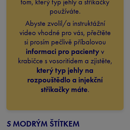
tom, který typ jehly a stříkačky
používáte.
Abyste zvolil/a instruktážní
video vhodné pro vás, přečtěte
si prosím pečlivě příbalovou
informaci pro pacienty
v
krabičce s vosoritidem a zjistěte,
který typ jehly na
rozpouštědlo a injekční
stříkačky máte
.
S
MODRÝM ŠTÍTKEM